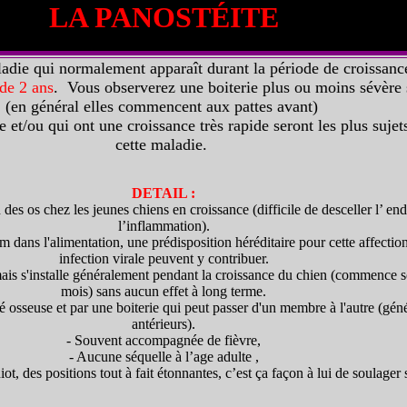
LA PANOSTÉITE
adie qui normalement apparaît durant la période de croissance
 de 2 ans
. Vous observerez une boiterie plus ou moins sévère 
(en général elles commencent aux pattes avant)
 et/ou qui ont une croissance très rapide seront les plus sujets
cette maladie.
DETAIL :
n des os chez les jeunes chiens en croissance (difficile de desceller l’ en
l’inflammation).
m dans l'alimentation, une prédisposition héréditaire pour cette affectio
infection virale peuvent y contribuer.
mais s'installe généralement pendant la croissance du chien (commence 
mois) sans aucun effet à long terme.
ité osseuse et par une boiterie qui peut passer d'un membre à l'autre (gén
antérieurs).
- Souvent accompagnée de fièvre,
- Aucune séquelle à l’age adulte ,
ot, des positions tout à fait étonnantes, c’est ça façon à lui de soulager