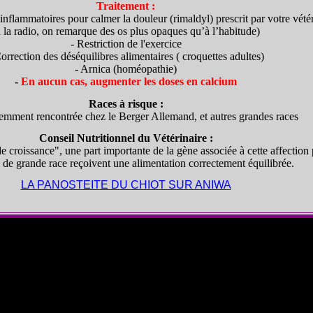
Traitement :
nflammatoires pour calmer la douleur (rimaldyl) prescrit par votre vétér
à la radio, on remarque des os plus opaques qu’à l’habitude)
- Restriction de l'exercice
Correction des déséquilibres alimentaires ( croquettes adultes)
- Arnica (homéopathie)
-
En aucun cas, augmenter les doses en calcium
Races à risque :
emment rencontrée chez le Berger Allemand, et autres grandes races
Conseil Nutritionnel du Vétérinaire :
roissance", une part importante de la gène associée à cette affection pe
s de grande race reçoivent une alimentation correctement équilibrée.
LA PANOSTEITE DU CHIOT SUR ANIWA