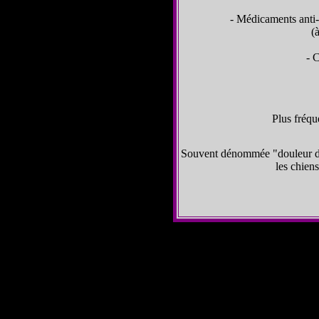
- Médicaments anti-i
(
- 
Plus fréqu
Souvent dénommée "douleur de c
les chien