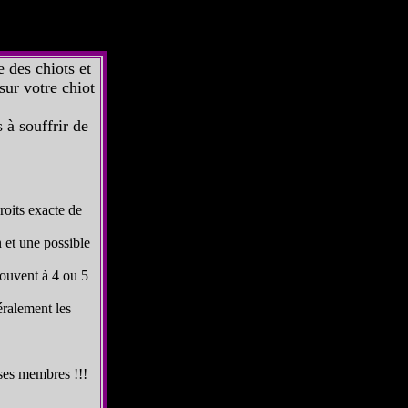
 des chiots et
sur votre chiot
 à souffrir de
droits exacte de
n et une possible
souvent à 4 ou 5
éralement les
 ses membres !!!