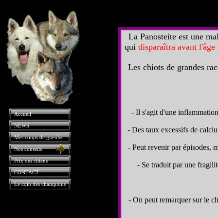
La Panosteite est une mal
qui
disparaîtra avant l'âge
Les chiots de grandes race
- Il s'agit d'une inflammatio
Accueil
NEWS
- Des taux excessifs de calciu
Mes coups de gueules
- Peut revenir par épisodes, 
Nos conseils
Prix des chiens
- Se traduit par une fragil
CONTACT
Le coin des champions
- On peut remarquer sur le chi